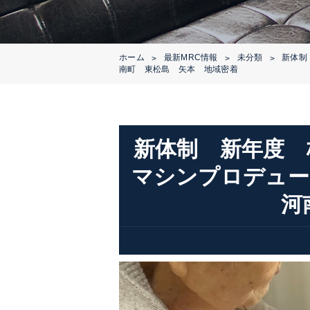
ホーム
最新MRC情報
未分類
新体制
>
>
>
南町 東松島 矢本 地域密着
新体制 新年度 
マシンプロデュー
河