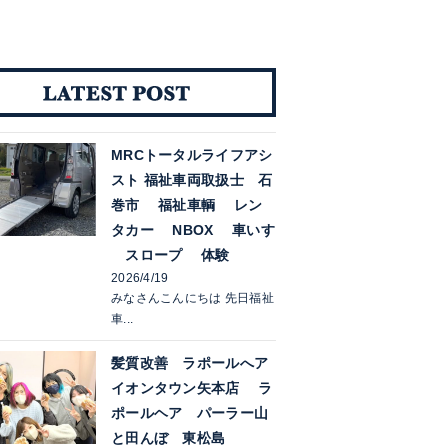
MRCトータルライフアシ
スト 福祉車両取扱士 石
巻市 福祉車輌 レン
タカー NBOX 車いす
スロープ 体験
2026/4/19
みなさんこんにちは 先日福祉
車...
髪質改善 ラポールへア
イオンタウン矢本店 ラ
ポールヘア パーラー山
と田んぼ 東松島