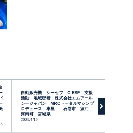
タ
ー
自動販売機 シーセフ CIESF 支援
パ
活動 地域密着 株式会社エムアール
ー
シージャパン MRCトータルマシンプ
美
ロデュース 車屋 石巻市 須江
備
河南町 宮城県
換
2025/4/19
19