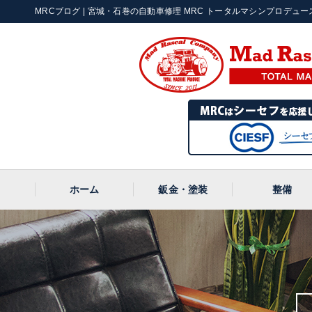
MRCブログ | 宮城・石巻の自動車修理 MRC トータルマシンプロデュース |
ホーム
鈑金・塗装
整備