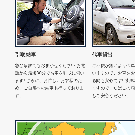
引取納車
代車貸出
急な事故でもおまかせください!お電
ご不便が無いよう代車
話から最短30分でお車を引取に伺い
いますので、お車をお
ます! さらに、お忙しいお客様のた
る間も安心です! 禁
め、ご自宅への納車も行っておりま
ますので、たばこの匂
す。
もご安心ください。