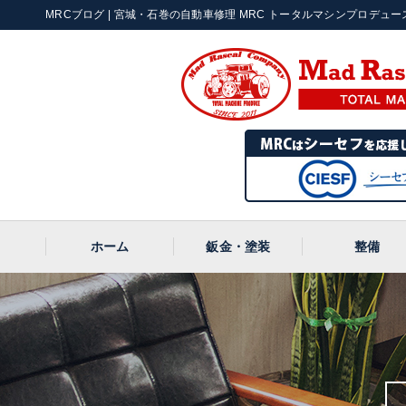
MRCブログ | 宮城・石巻の自動車修理 MRC トータルマシンプロデュース |
ホーム
鈑金・塗装
整備