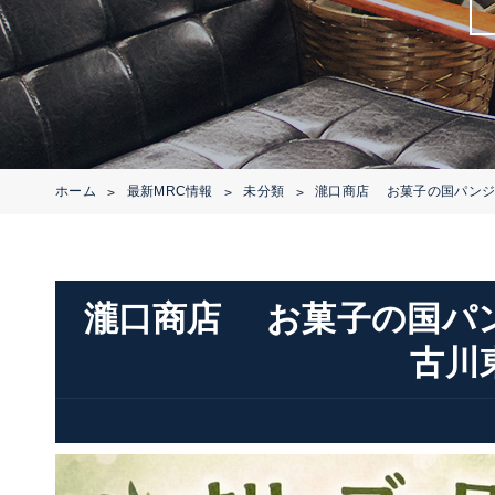
ホーム
最新MRC情報
未分類
瀧口商店 お菓子の国パン
>
>
>
瀧口商店 お菓子の国パ
古川