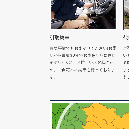
引取納車
代
急な事故でもおまかせください!お電
ご
話から最短30分でお車を引取に伺い
い
ます! さらに、お忙しいお客様のた
る
め、ご自宅への納車も行っておりま
ま
す。
も