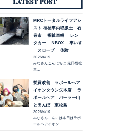
MRCトータルライフアシ
スト 福祉車両取扱士 石
巻市 福祉車輌 レン
タカー NBOX 車いす
スロープ 体験
2026/4/19
みなさんこんにちは 先日福祉
車...
髪質改善 ラポールへア
イオンタウン矢本店 ラ
ポールヘア パーラー山
と田んぼ 東松島
2026/4/19
みなさんこんには本日はラポ
ールヘアイオン...