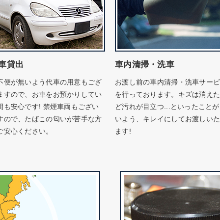
車貸出
車内清掃・洗車
不便が無いよう代車の用意もござ
お渡し前の車内清掃・洗車サー
ますので、お車をお預かりしてい
を行っております。キズは消え
間も安心です! 禁煙車両もござい
ど汚れが目立つ...といったこと
すので、たばこの匂いが苦手な方
いよう、キレイにしてお渡しい
ご安心ください。
ます!