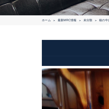
ホーム
最新MRC情報
未分類
箱の中
>
>
>