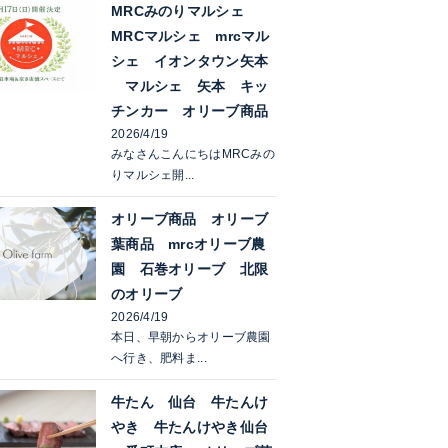
MRCみのりマルシェ
MRCマルシェ mrcマル
シェ イオンタウン矢本
マルシェ 矢本 キッ
チンカー オリーブ商品
2026/4/19
みなさんこんにちはMRCみの
りマルシェ開...
オリーブ商品 オリーブ
葉商品 mrcオリーブ農
園 石巻オリーブ 北限
のオリーブ
2026/4/19
本日、早朝からオリーブ農園
へ行き、肥料ま...
牛たん 仙台 牛たんけ
やき 牛たんけやき仙台