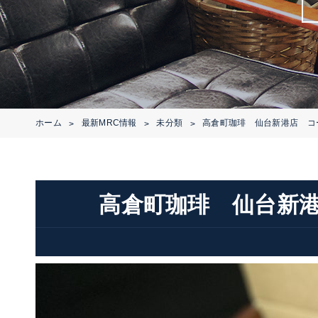
ホーム
最新MRC情報
未分類
高倉町珈琲 仙台新港店 コ
>
>
>
高倉町珈琲 仙台新