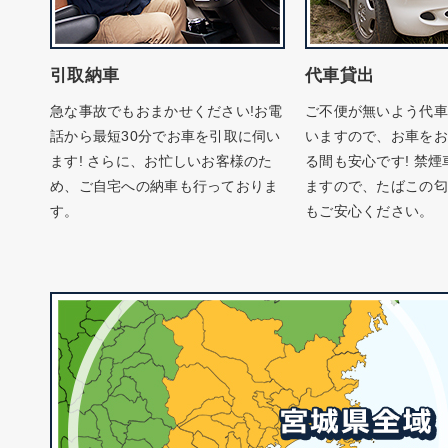
引取納車
代車貸出
急な事故でもおまかせください!お電
ご不便が無いよう代車
話から最短30分でお車を引取に伺い
いますので、お車をお
ます! さらに、お忙しいお客様のた
る間も安心です! 禁
め、ご自宅への納車も行っておりま
ますので、たばこの匂
す。
もご安心ください。