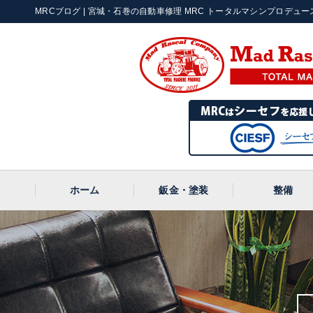
MRCブログ | 宮城・石巻の自動車修理 MRC トータルマシンプロデュース |
ホーム
鈑金・塗装
整備