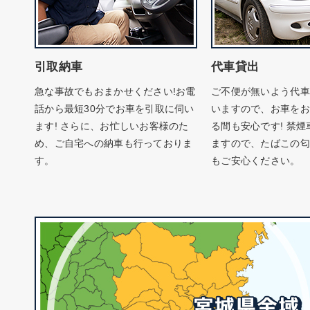
引取納車
代車貸出
急な事故でもおまかせください!お電
ご不便が無いよう代車
話から最短30分でお車を引取に伺い
いますので、お車をお
ます! さらに、お忙しいお客様のた
る間も安心です! 禁
め、ご自宅への納車も行っておりま
ますので、たばこの匂
す。
もご安心ください。