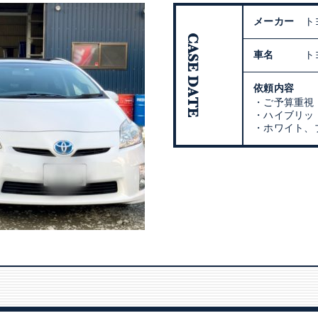
メーカー
ト
車名
ト
依頼内容
・ご予算重視
・ハイブリッ
・ホワイト、