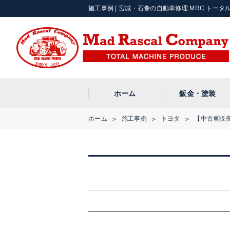
施工事例 | 宮城・石巻の自動車修理 MRC トータル
ホーム
鈑金・塗装
ホーム
施工事例
トヨタ
【中古車販
>
>
>