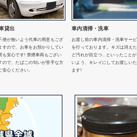
車貸出
車内清掃・洗車
不便が無いよう代車の用意もござ
お渡し前の車内清掃・洗車サー
ますので、お車をお預かりしてい
を行っております。キズは消え
間も安心です! 禁煙車両もござい
ど汚れが目立つ...といったこと
すので、たばこの匂いが苦手な方
いよう、キレイにしてお渡しい
ご安心ください。
ます!