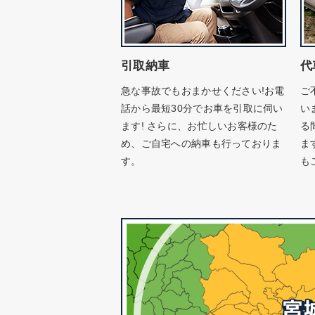
引取納車
代
急な事故でもおまかせください!お電
ご
話から最短30分でお車を引取に伺い
い
ます! さらに、お忙しいお客様のた
る
め、ご自宅への納車も行っておりま
ま
す。
も