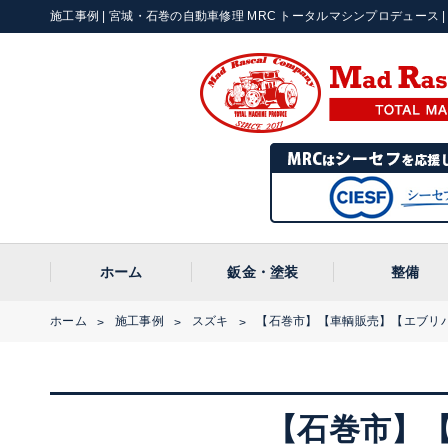
施工事例 | 宮城・石巻の自動車修理 MRC トータルマシンプロデュース | 〒
ホーム
鈑金・塗装
整備
ホーム
施工事例
スズキ
【石巻市】【車輌販売】【エブリ
>
>
>
【石巻市】