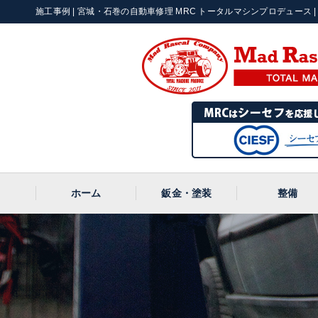
施工事例 | 宮城・石巻の自動車修理 MRC トータルマシンプロデュース | 〒
ホーム
鈑金・塗装
整備