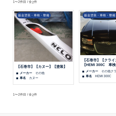
1〜2
件目 / 全
件
2
鈑金塗装・車検・整備
鈑金塗装・車検・整備
【石巻市】【クライ
【HEMI 300C 車
【石巻市】【カヌー】【塗装】
メーカー
その他ク
メーカー
その他
車名
HEMI 300C
車名
カヌー
1〜2
件目 / 全
件
2