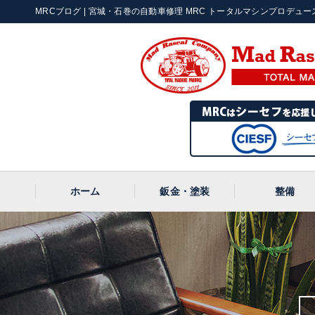
MRCブログ | 宮城・石巻の自動車修理 MRC トータルマシンプロデュース |
ホーム
鈑金・塗装
整備