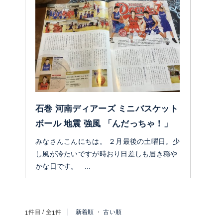
石巻 河南ディアーズ ミニバスケット
ボール 地震 強風 「んだっちゃ！」
みなさんこんにちは。 ２月最後の土曜日。少
し風が冷たいですが時おり日差しも届き穏や
かな日です。 ...
件目 / 全
件
新着順
・
古い順
1
1