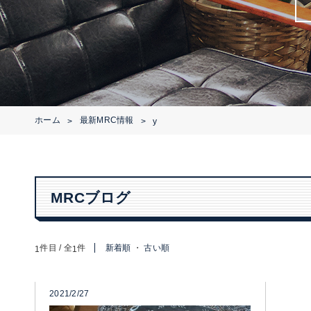
ホーム
最新MRC情報
>
>
y
MRCブログ
件目 / 全
件
新着順
・
古い順
1
1
2021/2/27